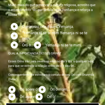
Muito mais do que preservar a cultura religiosa, acredito que
o entendimento “do que se fala”, traz confiança e reforça a
nossa fé.
O primeiro orin é para Yemanja.
“Yemanja ni se te mim Yemanja ni se te
mim...
Òró ò...
Yemanja ni se te mim.
QUAL A IMPORTANCIA DESSES ORINS?
Esses Orins são para serem usados no dia a dia, a qualquer hora,
para que se estreite a relação entre voce e seu òrí…
Consequentemente estreitara o contato de seu Òri com Orunmila
(Deus).
Òrí apere ò!
Òrí o mam...
Òrí apere!
Òrí ò!