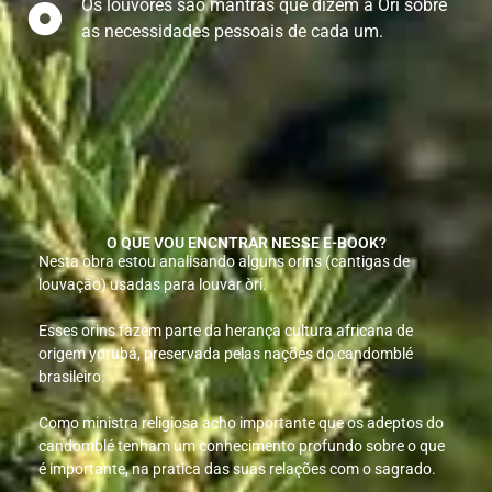
Os louvores são mantras que dizem a Òrí sobre
as necessidades pessoais de cada um.
O QUE VOU ENCNTRAR NESSE E-BOOK?
Nesta obra estou analisando alguns orins (cantigas de
louvação) usadas para louvar òrí.
Esses orins fazem parte da herança cultura africana de
origem yorubá, preservada pelas nações do candomblé
brasileiro.
Como ministra religiosa acho importante que os adeptos do
candomblé tenham um conhecimento profundo sobre o que
é importante, na pratica das suas relações com o sagrado.