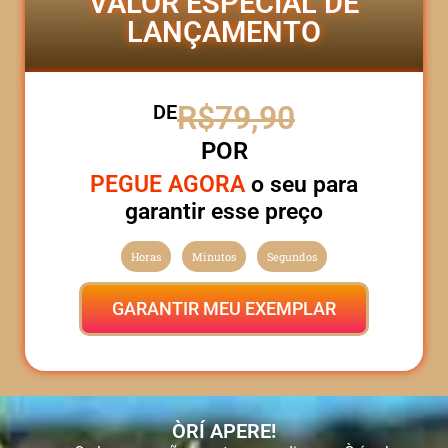
VALOR ESPECIAL DE
LANÇAMENTO
R$79,90
DE
POR
PEGUE AGORA
o seu para
garantir esse preço
Horas
Minutos
Segundos
GARANTIR MEU EXEMPLAR
ÒRÍ APERE!