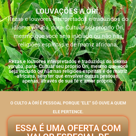
LOUVAÇÕES A ÒRÍ.
Rezas e louvores interpretados e traduzidos do
idioma yorubá, para- Cultuar seu próprio Òrí,
mesmo que você seja iniciado ou não nas
religiões espiritas e de matriz africana,
Rezas e louvores interpretados e traduzidos do idioma
yorubá, para- Cultuar seu próprio Òrí, mesmo que você
seja iniciado ou não nas religiões espiritas e de matriz
africana, sem ter que envolver outras pessoas,
apenas, através de sua fé e amor próprio.
O CULTO A ÒRÍ É PESSOAL PORQUE “ELE” SÓ OUVE A QUEM
ELE PERTENCE.
ESSA É UMA OFERTA COM